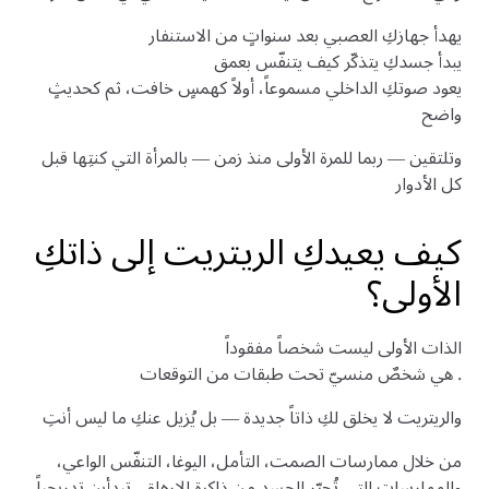
يهدأ جهازكِ العصبي بعد سنواتٍ من الاستنفار
يبدأ جسدكِ يتذكّر كيف يتنفّس بعمق
يعود صوتكِ الداخلي مسموعاً، أولاً كهمسٍ خافت، ثم كحديثٍ
واضح
وتلتقين — ربما للمرة الأولى منذ زمن — بالمرأة التي كنتِها قبل
كل الأدوار
كيف يعيدكِ الريتريت إلى ذاتكِ
الأولى؟
الذات الأولى ليست شخصاً مفقوداً
. هي شخصٌ منسيّ تحت طبقات من التوقعات
والريتريت لا يخلق لكِ ذاتاً جديدة — بل يُزيل عنكِ ما ليس أنتِ
من خلال ممارسات الصمت، التأمل، اليوغا، التنفّس الواعي،
والممارسات التي تُحرّر الجسد من ذاكرة الإرهاق، تبدأين تدريجياً