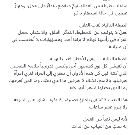
ساعات طويلة من العطاء، نومٌ متقطع، غذاءٌ على عجل، وجهازٌ
عصبي في حالة استنفار دائم
الطبقة الثانية: تعب العقل
عقلٌ لا يتوقف عن التخطيط، التذكّر، القلق، والاعتذار. تحمل
المرأة في رأسها قوائم لا يراها أحد، ومسؤوليات لا تُحتسب في
أي ميزانية
الطبقة الثالثة — وهي الأخطر: تعب الهوية.
أن تعيشي كل يومٍ كشخصٍ آخر، وتنسي تدريجياً ملامح الشخص
الذي كنتِه قبل كل هذه الأدوار. أن تنظري إلى المرآة فترَي امرأةً
تعرفينها بالاسم، لكنك لا تعرفين ما الذي تحبّه، وما الذي يُفرحها،
وما الذي يجعلها تشعر بأنها حيّة
هذا التعب لا يُشفى بإجازةٍ قصيرة، ولا بكوب شاي على الشرفة،
ولا بنوم عشر ساعات
لأنه ليس تعباً من العمل
إنه تعبٌ من الغياب عن الذات