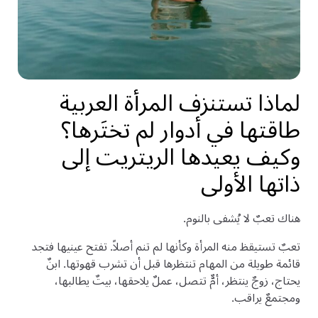
لماذا تستنزف المرأة العربية
طاقتها في أدوار لم تختَرها؟
وكيف يعيدها الريتريت إلى
ذاتها الأولى
هناك تعبٌ لا يُشفى بالنوم.
تعبٌ تستيقظ منه المرأة وكأنها لم تنم أصلاً. تفتح عينيها فتجد
قائمة طويلة من المهام تنتظرها قبل أن تشرب قهوتها. ابنٌ
يحتاج، زوجٌ ينتظر، أمٌّ تتصل، عملٌ يلاحقها، بيتٌ يطالبها،
ومجتمعٌ يراقب.