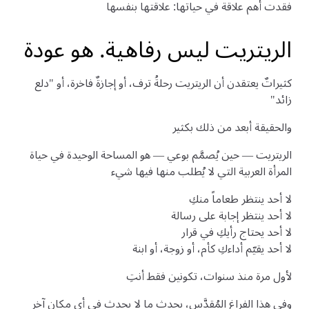
فقدت أهم علاقة في حياتها: علاقتها بنفسها
الريتريت ليس رفاهية. هو عودة
كثيراتٌ يعتقدن أن الريتريت رحلةُ ترف، أو إجازةٌ فاخرة، أو "دلع
زائد"
والحقيقة أبعد من ذلك بكثير
الريتريت — حين يُصمَّم بوعي — هو المساحة الوحيدة في حياة
المرأة العربية التي لا يُطلب منها فيها شيء
لا أحد ينتظر طعاماً منكِ
لا أحد ينتظر إجابة على رسالة
لا أحد يحتاج رأيكِ في قرار
لا أحد يقيّم أداءكِ كأم، أو زوجة، أو ابنة
لأول مرة منذ سنوات، تكونين فقط أنتِ
وفي هذا الفراغ المُقدَّس، يحدث ما لا يحدث في أي مكان آخر