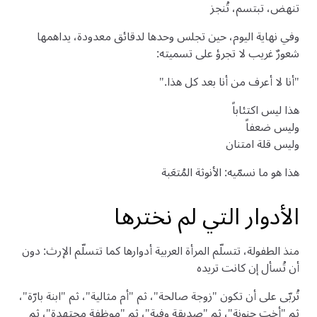
تنهض، تبتسم، تُنجز
وفي نهاية اليوم، حين تجلس وحدها لدقائق معدودة، يداهمها
شعورٌ غريب لا تجرؤ على تسميته:
"أنا لا أعرف من أنا بعد كل هذا."
هذا ليس اكتئاباً
وليس ضعفاً
وليس قلة امتنان
هذا هو ما نسمّيه: الأنوثة المُتعَبة
الأدوار التي لم نخترها
منذ الطفولة، تتسلّم المرأة العربية أدوارها كما تتسلّم الإرث: دون
أن تُسأل إن كانت تريده
تُربّى على أن تكون "زوجة صالحة"، ثم "أم مثالية"، ثم "ابنة بارّة"،
ثم "أخت حنونة"، ثم "صديقة وفية"، ثم "موظفة مجتهدة"، ثم