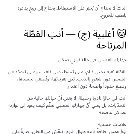
الدبّ لا يحتاج أن يُجبَر على الاستيقاظ. يحتاج إلى ربيعٍ يدعوه
بلطفٍ للخروج.
🐱 أغلبية (ج) — أنتِ القطّة
المرتاحة
جهازكِ العصبي في حالة توازنٍ صحّي
القطّة تعرف متى تنام، متى تنشط، متى تلعب، ومتى تتمدّد في
الشمس دون شعورٍ بالذنب. تثق بغريزتها، وتُصغي لجسدها،
وتضع حدوداً واضحة دون اعتذار.
أنتِ في حالةٍ نادرة وجميلة. لا يعني أنّ حياتكِ خالية من
التحدّيات، بل يعني أنّ جهازكِ العصبي تعلّم كيف يعود إلى توازنه
بعد كل عاصفة
علامات جسدية
نومٌ عميق، طاقةٌ ثابتة طوال اليوم، تنفّسٌ من البطن، قدرةٌ على