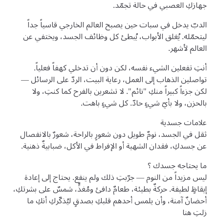
جهازكِ العصبي في حالة تجمّد.
الدبّ يدخل في سبات حين يصبح العالم الخارجي قاسياً جداً
ليتحمّله. يُغلق الأبواب، يُبطئ كل وظائف الجسد، ويختفي عن
العالم لأشهر.
أنتِ تفعلين الشيء نفسه، لكن دون أن تدخلي كهفاً فعلياً.
تواصلين الذهاب إلى العمل، رعاية البيت، الردّ على الرسائل —
لكن جزءاً كبيراً منكِ "نائم". لا تشعرين بالفرح كما كنتِ، ولا
بالحزن، ولا بأيّ شيءٍ حادّ. كل شيءٍ باهت.
علامات جسدية
ثقل في الجسد، نومٌ طويل دون شعورٍ بالراحة، شعورٌ بالانفصال
عن جسدكِ، فقدان الشهية أو الإفراط في الأكل، ضبابيةٌ ذهنية.
ما يحتاجه جسدك ؟
ليس مزيداً من النوم — جرّبتِ ذلك ولم ينفع. يحتاج إلى إعادة
إيقاظٍ لطيفة. حركةٌ بطيئة، طعامٌ دافئ ومُغذٍّ، شمسٌ على بشرتكِ،
أحضانٌ آمنة، وأن يلمس أحدهم قلبكِ بصدقٍ ليُذكّركِ أنكِ ما
زلتِ هنا