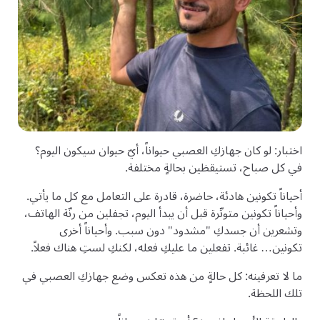
اختبار: لو كان جهازكِ العصبي حيواناً، أيّ حيوان سيكون اليوم؟
في كل صباح، تستيقظين بحالةٍ مختلفة.
أحياناً تكونين هادئة، حاضرة، قادرة على التعامل مع كل ما يأتي.
وأحياناً تكونين متوتّرة قبل أن يبدأ اليوم، تجفلين من رنّة الهاتف،
وتشعرين أن جسدكِ "مشدود" دون سبب. وأحياناً أخرى
تكونين… غائبة. تفعلين ما عليكِ فعله، لكنكِ لستِ هناك فعلاً.
ما لا تعرفينه: كل حالةٍ من هذه تعكس وضع جهازكِ العصبي في
تلك اللحظة.