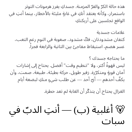
هذه حالة الكرّ والفرّ المزمنة. جسدكِ يفرز هرمونات التوتر
باستمرار، وكأنه يعتقد أنكِ في غابةٍ مليئة بالأخطار، بينما أنتِ في
الواقع تجلسين على أريكتكِ
علامات جسدية
كتفان مشدودتان، فكّ مشدود، صعوبة في النوم رغم التعب،
عسر هضم، استيقاظ مفاجئ بين الثانية والرابعة فجراً.
ما يحتاجه جسدك ؟
ليس قهوةً أكثر، ولا "تنظيم وقت" أفضل. يحتاج إلى إشارات
أمان قويةٍ ومتكرّرة. زفير طويل، حركة بطيئة، طبيعة، صمت، وأن
يكفّ أحدهم — أيّ أحد — عن طلب شيءٍ منكِ لبضعة أيام
الغزال يحتاج أن يتذكّر أن الغابة لم تعد خطرة.
🐻 أغلبية (ب) — أنتِ الدبّ في
سبات