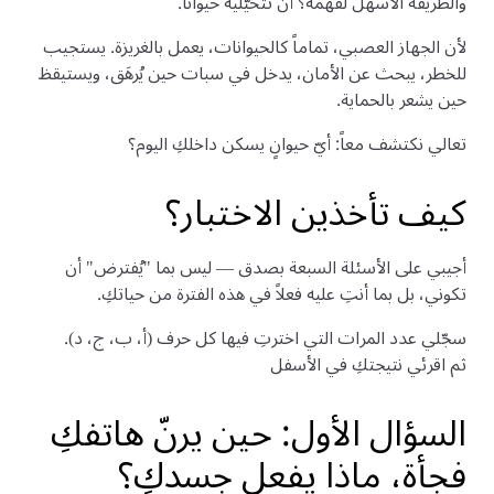
والطريقة الأسهل لفهمه؟ أن تتخيّليه حيواناً.
لأن الجهاز العصبي، تماماً كالحيوانات، يعمل بالغريزة. يستجيب
للخطر، يبحث عن الأمان، يدخل في سبات حين يُرهَق، ويستيقظ
حين يشعر بالحماية.
تعالي نكتشف معاً: أيّ حيوانٍ يسكن داخلكِ اليوم؟
كيف تأخذين الاختبار؟
أجيبي على الأسئلة السبعة بصدق — ليس بما "يُفترض" أن
تكوني، بل بما أنتِ عليه فعلاً في هذه الفترة من حياتكِ.
سجّلي عدد المرات التي اخترتِ فيها كل حرف (أ، ب، ج، د).
ثم اقرئي نتيجتكِ في الأسفل
السؤال الأول: حين يرنّ هاتفكِ
فجأة، ماذا يفعل جسدكِ؟