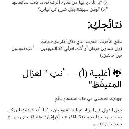
ج) "يا الله، يا لها من هدية. أعرف تماماً كيف سأقضيها
" د) "ومن سيهتمّ بكل شيءٍ في غيابي؟
نتائجكِ:
عدّي الأحرف. الحرف الذي تكرّر أكثر هو حيوانكِ
(وإن تساوى حرفان أو أكثر، اقرئي كلا النتيجتين — أنتِ تعيشين
بين حالتين.)
🦌 أغلبية (أ) — أنتِ "الغزال
المتيقّظ"
جهازكِ العصبي في حالة استنفارٍ دائم
مثل الغزال في البرية، عيناكِ مفتوحتان دائماً، أذناكِ تلتقطان كل
صوت، وجسدكِ مستعدّ للقفز عند أيّ إشارةٍ مفاجئة. حتى حين لا
يوجد خطر فعلي.