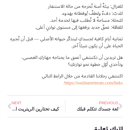
للغزال: بيئةٌ آمنة تُخرجه من حالة الاستنفار
للدبّ: دفءٌ ولطفٌ يُوقظانه بهدوء.
للنحلة: مساحةٌ لا تُطلب فيها لخدمة أحد.
للقطّة: عمقٌ جديد يرفعها إلى مستوى توازنٍ أعلى.
ثمانية أيام كافية لجسدكِ ليتذكّر حيوانه الأصلي — قبل أن تُجبره
الحياة على أن يكون شيئاً آخر.
هل تريدين أن تكتشفي أعمق ما يحتاجه جهازكِ العصبي،
وتأخذي أوّل خطوة نحو توازنكِ؟
اكتشفي رحلاتنا القادمة من خلال الرابط التالي
https://soulstarretreats.com/links/
NEXT
PREVIOUS
لغة جسدك تتكلم قبلك
كيف تختارين الريتريت المناسب لشخصيتك؟
اترك تعليق