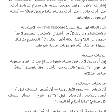
إشارات الآخرين، وفقد تدريجياً القدرة على سماع إشاراتكِ أنتِ.
متى أنتِ جائعة؟ متى أنتِ متعبة؟ ماذا تريدين فعلاً؟ — أسئلة
لم تعودي تطرحينها.
هذه الحالة لها اسمٌ علمي: fawn response — الاستجابة
بالاسترضاء. وهي شكلٌ من أشكال الاستجابة للضغط لا يقلّ
خطورة عن الكرّ والفرّ، لكنه أخفى بكثير، لأنّ المجتمع يكافئكِ
عليها ("ما شاء الله، شو مرتاحة معها، شو طيبة").
علامات جسدية
إرهاقٌ مزمن لا تعرفين سببه، شعورٌ بالفراغ بعد كل لقاء، صعوبة
في قول "لا"، شعورٌ بالذنب حين تأخذين وقتاً لنفسكِ، أمراضٌ
مناعية متكرّرة
ما يحتاجه جسدك ؟
أن تتعلّمي — للمرة الأولى ربما — أن تُصغي لنفسكِ قبل أن
تُصغي للآخرين. أن تجرّبي قول "لا" دون شرح. أن تسألي نفسكِ
كل صباح: "ماذا أحتاج أنا اليوم؟"
النحلة تستحقّ أن تتذوّق عسلها قبل أن تُقدّمه للآخرين