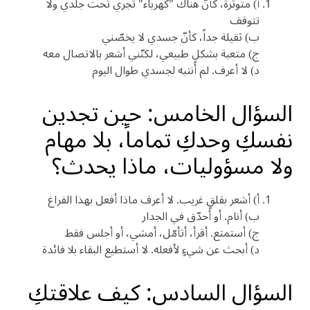
أ) متوتّرة، كأنّ هناك "كهرباء" تجري تحت جلدي ولا
تتوقف
ب) ثقيلة جداً، كأنّ جسدي لا يخصّني
ج) متعبة بشكلٍ طبيعي، لكنّني أشعر بالاتصال معه
د) لا أعرف. لم أنتبه لجسدي طوال اليوم
السؤال الخامس: حين تجدين
نفسكِ وحدكِ تماماً، بلا مهام
ولا مسؤوليات، ماذا يحدث؟
أ) أشعر بقلقٍ غريب. لا أعرف ماذا أفعل بهذا الفراغ
ب) أنام. أو أحدّق في الجدار
ج) أستمتع. أقرأ، أتأمّل، أمشي، أو أجلس فقط
د) أبحث عن شيءٍ لأفعله. لا أستطيع البقاء بلا فائدة
السؤال السادس: كيف علاقتكِ