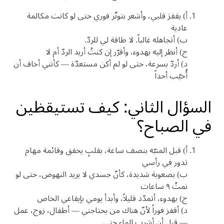
أ) يقفز قلبي، وأشعر بتوتّر فوري حتى لو كانت مكالمة
عادية
ب) أتجاهله غالباً. لا طاقة لي للردّ.
ج) أنظر إليه بهدوء، وأقرّر إن كنتُ أريد الردّ أم لا
د) أردّ بسرعة، حتى لو لم أكن مستعدّة — كأنني أخاف أن
أُخيّب أحداً
السؤال الثاني: كيف تستيقظين
في الصباح؟
أ) قبل المنبّه بنصف ساعة، بقلبٍ يخفق وقائمة مهام
تدور في رأسي
ب) بصعوبة شديدة، كأنّ جسدي لا يريد النهوض، حتى لو
نمتُ ٩ ساعات
ج) بهدوء، أتمدّد قليلاً، وأبدأ يومي بإيقاعي الخاص
د) أقفز فوراً لأنّ هناك من يحتاجني — أطفال، زوج، عمل
— قبل أن أشرب الماء حتى