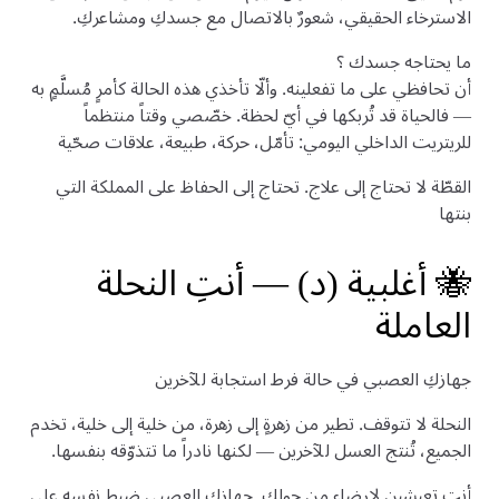
الاسترخاء الحقيقي، شعورٌ بالاتصال مع جسدكِ ومشاعركِ.
ما يحتاجه جسدك ؟
أن تحافظي على ما تفعلينه. وألّا تأخذي هذه الحالة كأمرٍ مُسلَّمٍ به
— فالحياة قد تُربكها في أيّ لحظة. خصّصي وقتاً منتظماً
للريتريت الداخلي اليومي: تأمّل، حركة، طبيعة، علاقات صحّية
القطّة لا تحتاج إلى علاج. تحتاج إلى الحفاظ على المملكة التي
بنتها
🐝 أغلبية (د) — أنتِ النحلة
العاملة
جهازكِ العصبي في حالة فرط استجابة للآخرين
النحلة لا تتوقف. تطير من زهرةٍ إلى زهرة، من خلية إلى خلية، تخدم
الجميع، تُنتج العسل للآخرين — لكنها نادراً ما تتذوّقه بنفسها.
أنتِ تعيشين لإرضاء من حولكِ. جهازكِ العصبي ضبط نفسه على