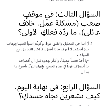
السؤال الثالث: في موقفٍ
صعب (مشكلة عمل، خلاف
عائلي)، ما ردّة فعلكِ الأولى؟
أ) أبدأ في التحليل والقلق فوراً، وأتوقّع أسوأ السيناريوهات
ب) أتجمّد. لا أعرف ماذا أفعل، فأؤجّل التعامل مع
الموقف
ج) آخذ نفساً عميقاً، وأفكّر بهدوء قبل أن أتصرّف
د) أتصرّف فوراً لإرضاء الجميع وإنهاء التوتّر بأسرع ما
يمكن
السؤال الرابع: في نهاية اليوم،
كيف تشعرين تجاه جسدكِ؟